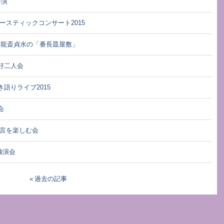
公演
アコースティックコンサート2015
 一龍斎貞水の「番長皿屋敷」
兼好二人会
き語りライブ2015
会
 狂言を楽しむ会
独演会
過去の記事