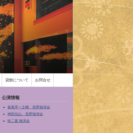
貸館について
お問合せ
公演情報
春風亭一之輔 長野独演会
神田伯山 長野独演会
桂二葉 独演会