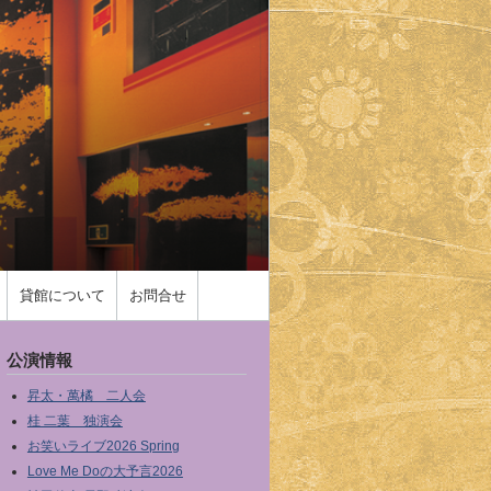
貸館について
お問合せ
公演情報
昇太・萬橘 二人会
桂 二葉 独演会
お笑いライブ2026 Spring
Love Me Doの大予言2026