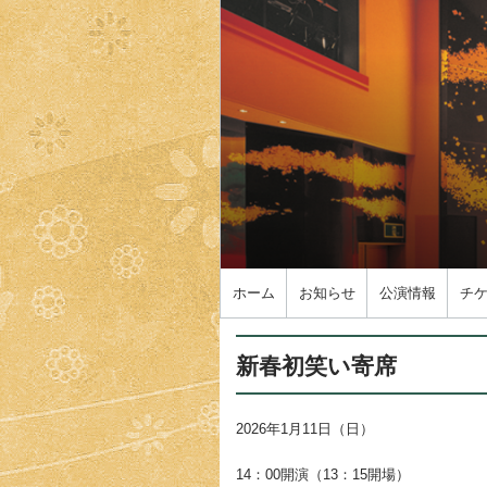
ホーム
お知らせ
公演情報
チ
新春初笑い寄席
2026年1月11日（日）
14：00開演（13：15開場）