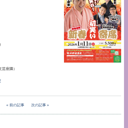
り
文芸座隣）
/
前の記事
次の記事